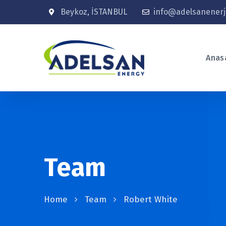
Beykoz, İSTANBUL
info@adelsanenerji
Anas
Team
Home
Team
Robert White