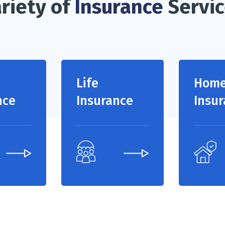
riety of
Insurance
Servi
Life
Hom
nce
Insurance
Insu