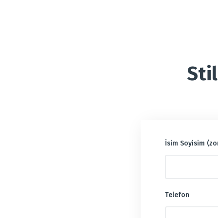
Sti
İsim Soyisim (zo
Telefon