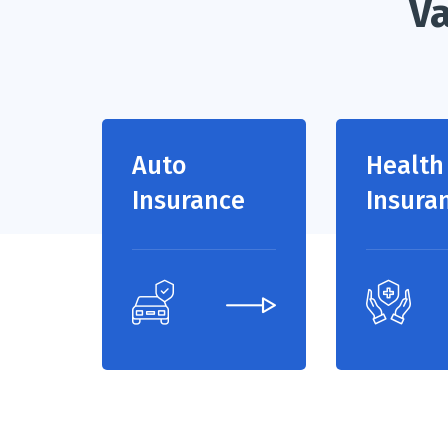
Va
Auto
Health
Insurance
Insura