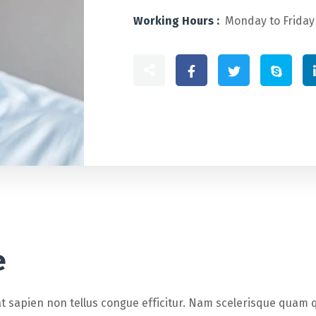
Working Hours :
Monday to Friday
e
 at sapien non tellus congue efficitur. Nam scelerisque quam q