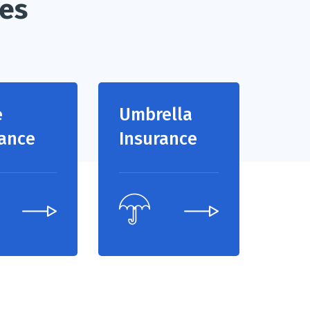
ces
e
Umbrella
rance
Insurance