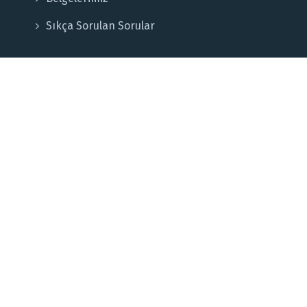
Sıkça Sorulan Sorular
Hizmetler
Enerji Yönetimi
Yasal Kontroller ve Ölçümler
Enerji İzleme ve Kontrol
Yeni Projeler
Tavuk Dünyası Şubeleri
10 Kasım 2023